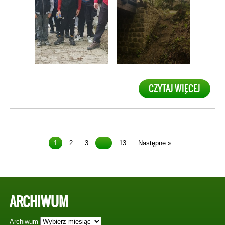
CZYTAJ WIĘCEJ
1
2
3
…
13
Następne »
ARCHIWUM
Archiwum