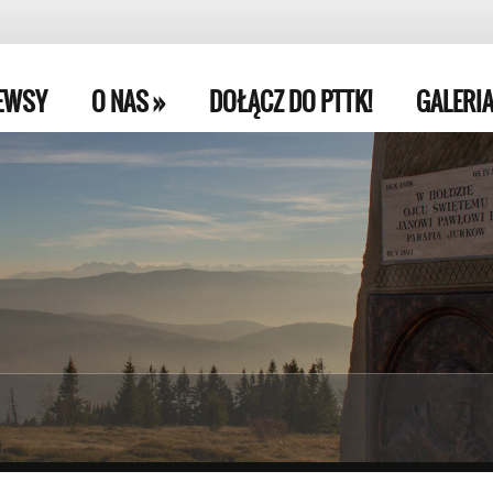
EWSY
O NAS
»
DOŁĄCZ DO PTTK!
GALERI