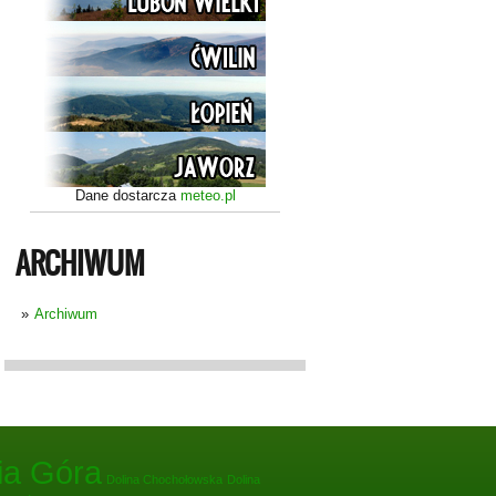
Dane dostarcza
meteo.pl
ARCHIWUM
Archiwum
ia Góra
Dolina Chochołowska
Dolina