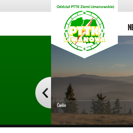
N
Ćwilin
1
2
3
4
5