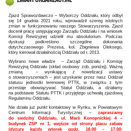
Zjazd Sprawozdawczo – Wyborczy Oddziału, który odbył
się 14 grudnia 2021 roku, wprowadził szereg istotnych
zmian w funkcjonowaniu naszego Stowarzyszenia. Zjazd
docenił pracę ustępującego Zarządu Oddziału i na wniosek
Komisji Rewizyjnej udzielił mu absolutorium. Podczas
dyskusji podkreślono szczególne dokonania
dotychczasowego Prezesa, kol. Zbigniewa Oleksego,
który kierował działalnością Oddziału od r. 2013.
Wybrano nowe władze – Zarząd Oddziału i Komisję
Rewizyjną Oddziału (skład osobowy zob. poniżej). Ważną
zmianą – wynikającą z nowelizacji ustawy
o stowarzyszeniach – jest uzyskanie przez nasz Oddział
statusu jednostki terenowej PTTK, w związku z tym
przestaje obowiązywać Statut Oddziału, a działamy
na podstawie Statutu PTTK i przyjętego uchwałą zjazdową
Regulaminu Oddziału.
Nie działa już punkt kontaktowy w Rynku, w Powiatowym
Centrum Informacji Turystycznej –
zapraszamy
do siedziby Oddziału, ul. Marii Konopnickiej 4 –
budynek ZSP nr 1, wejście od strony placu zabaw
(dyżury każdy wtorek godz. 16.00 – 17.00;