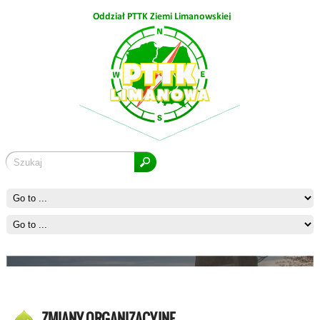
Ćwilin
ZMIANY ORGANIZACYJNE