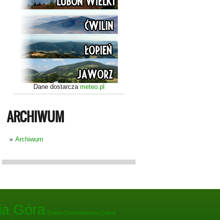
Dane dostarcza
meteo.pl
ARCHIWUM
Archiwum
ia Góra
Dolina Chochołowska
Dolina