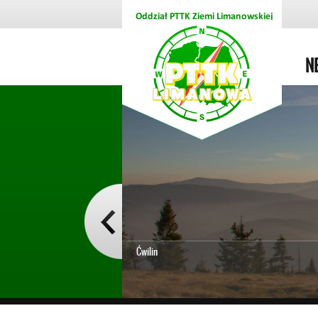
N
Ćwilin
1
2
3
4
5