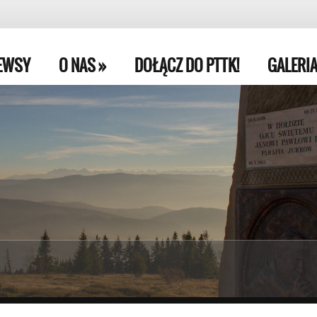
EWSY
O NAS
»
DOŁĄCZ DO PTTK!
GALERI