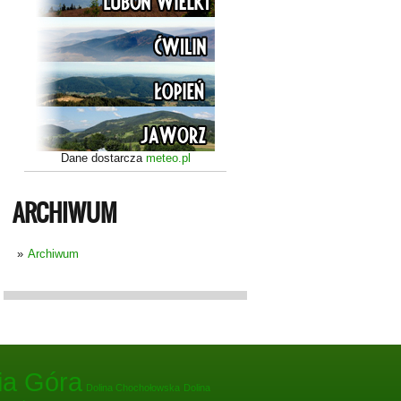
Dane dostarcza
meteo.pl
ARCHIWUM
Archiwum
ia Góra
Dolina Chochołowska
Dolina