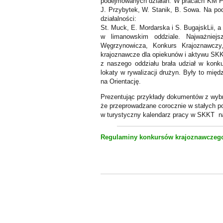
podejmowanych działań. W pracach KM PTT
J. Przybytek, W. Stanik, B. Sowa. Na podk
działalności:
St. Muck, E. Mordarska i S. BugajskLii, a
w limanowskim oddziale. Najważniej
Węgrzynowicza, Konkurs Krajoznawczy
krajoznawcze dla opiekunów i aktywu S
z naszego oddziału brała udział w konk
lokaty w rywalizacji drużyn. Były to mi
na Orientację.
Prezentując przykłady dokumentów z wybr
że przeprowadzane corocznie w stałych por
w turystyczny kalendarz pracy w SKKT na
Regulaminy konkursów krajoznawczeg