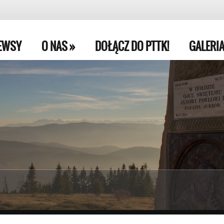
EWSY
O NAS
»
DOŁĄCZ DO PTTK!
GALERI