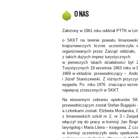
O NAS
Założony w 1961 roku oddział PTTK w Lima
o SKKT na terenie powiatu limanowski
krajoznawczych licznie uczestniczyła
organizowanych przez Zarząd oddziału,
z takich dużych imprez turystycznych
w pierwszych latach działalności był
Turystycznych 19 września 1963 roku w 
1969 w składzie: przewodniczący – Andrz
i Józef Staniszewski. Z różnych przyczyn
wygasła. Po roku 1976 znacząco wzrosł
najwięcej zrzeszonych w SKKT.
Na wiosennym zebraniu opiekunów SK
przewodniczącym został Stefan Bugajski 
a członkami zostali: Elżbieta Mordarska,
z limanowskich szkół nr 2, nr 3 i Zesp
włączył się do pracy w komisji Jan Brajn
laryngolog i Maria Litera – księgowa. Z c
w komisji uczestniczyło wielu opiekun