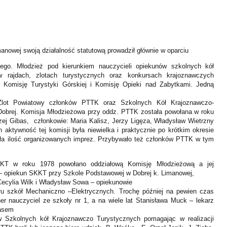
nowej swoją działalność statutową prowadził głównie w oparciu
ego. Młodzież pod kierunkiem nauczycieli opiekunów szkolnych kół
 w rajdach, zlotach turystycznych oraz konkursach krajoznawczych
 Komisję Turystyki Górskiej i Komisję Opieki nad Zabytkami. Jedną
 Zlot Powiatowy członków PTTK oraz Szkolnych Kół Krajoznawczo-
Dobrej. Komisja Młodzieżowa przy oddz. PTTK została powołana w roku
ej Gibas, członkowie: Maria Kalisz, Jerzy Ligęza, Władysław Wietrzny
 aktywność tej komisji była niewielka i praktycznie po krótkim okresie
a ilość organizowanych imprez. Przybywało też członków PTTK w tym
KT w roku 1978 powołano oddziałową Komisję Młodzieżową a jej
– opiekun SKKT przy Szkole Podstawowej w Dobrej k. Limanowej,
 Cecylia Wilk i Władysław Sowa – opiekunowie
ołu szkół Mechaniczno –Elektrycznych. Trochę później na pewien czas
er nauczyciel ze szkoły nr 1, a na wiele lat Stanisława Muck – lekarz
zasem
ów Szkolnych kół Krajoznawczo Turystycznych pomagając w realizacji