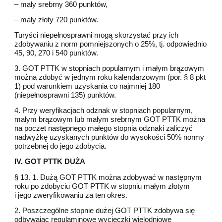
– mały srebrny 360 punktów,
– mały złoty 720 punktów.
Turyści niepełnosprawni mogą skorzystać przy ich
zdobywaniu z norm pomniejszonych o 25%, tj. odpowiednio
45, 90, 270 i 540 punktów.
3. GOT PTTK w stopniach popularnym i małym brązowym
można zdobyć w jednym roku kalendarzowym (por. § 8 pkt
1) pod warunkiem uzyskania co najmniej 180
(niepełnosprawni 135) punktów.
4. Przy weryfikacjach odznak w stopniach popularnym,
małym brązowym lub małym srebrnym GOT PTTK można
na poczet następnego małego stopnia odznaki zaliczyć
nadwyżkę uzyskanych punktów do wysokości 50% normy
potrzebnej do jego zdobycia.
IV. GOT PTTK DUŻA
§ 13. 1. Dużą GOT PTTK można zdobywać w następnym
roku po zdobyciu GOT PTTK w stopniu małym złotym
i jego zweryfikowaniu za ten okres.
2. Poszczególne stopnie dużej GOT PTTK zdobywa się
odbywając regulaminowe wycieczki wielodniowe