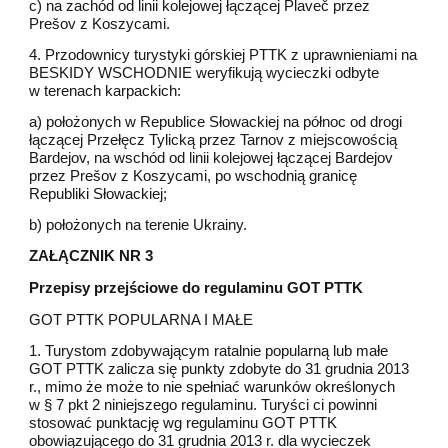
c) na zachód od linii kolejowej łączącej Plaveč przez
Prešov z Koszycami.
4. Przodownicy turystyki górskiej PTTK z uprawnieniami na
BESKIDY WSCHODNIE weryfikują wycieczki odbyte
w terenach karpackich:
a) położonych w Republice Słowackiej na północ od drogi
łączącej Przełęcz Tylicką przez Tarnov z miejscowością
Bardejov, na wschód od linii kolejowej łączącej Bardejov
przez Prešov z Koszycami, po wschodnią granicę
Republiki Słowackiej;
b) położonych na terenie Ukrainy.
ZAŁĄCZNIK NR 3
Przepisy przejściowe do regulaminu GOT PTTK
GOT PTTK POPULARNA I MAŁE
1. Turystom zdobywającym ratalnie popularną lub małe
GOT PTTK zalicza się punkty zdobyte do 31 grudnia 2013
r., mimo że może to nie spełniać warunków określonych
w § 7 pkt 2 niniejszego regulaminu. Turyści ci powinni
stosować punktację wg regulaminu GOT PTTK
obowiązującego do 31 grudnia 2013 r. dla wycieczek