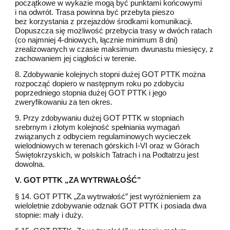
początkowe w wykazie mogą być punktami końcowymi
i na odwrót. Trasa powinna być przebyta pieszo
bez korzystania z przejazdów środkami komunikacji.
Dopuszcza się możliwość przebycia trasy w dwóch ratach
(co najmniej 4-dniowych, łącznie minimum 8 dni)
zrealizowanych w czasie maksimum dwunastu miesięcy, z
zachowaniem jej ciągłości w terenie.
8. Zdobywanie kolejnych stopni dużej GOT PTTK można
rozpocząć dopiero w następnym roku po zdobyciu
poprzedniego stopnia dużej GOT PTTK i jego
zweryfikowaniu za ten okres.
9. Przy zdobywaniu dużej GOT PTTK w stopniach
srebrnym i złotym kolejność spełniania wymagań
związanych z odbyciem regulaminowych wycieczek
wielodniowych w terenach górskich I-VI oraz w Górach
Świętokrzyskich, w polskich Tatrach i na Podtatrzu jest
dowolna.
V. GOT PTTK „ZA WYTRWAŁOŚĆ”
§ 14. GOT PTTK „Za wytrwałość” jest wyróżnieniem za
wieloletnie zdobywanie odznak GOT PTTK i posiada dwa
stopnie: mały i duży.