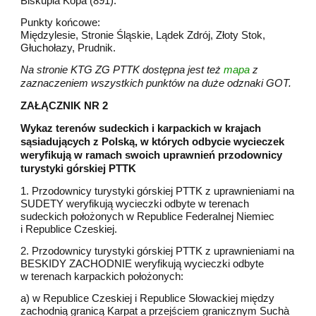
Biskupia Kopa (891).
Punkty końcowe:
Międzylesie, Stronie Śląskie, Lądek Zdrój, Złoty Stok,
Głuchołazy, Prudnik.
Na stronie KTG ZG PTTK dostępna jest też
mapa
z
zaznaczeniem wszystkich punktów na duże odznaki GOT.
ZAŁĄCZNIK NR 2
Wykaz terenów sudeckich i karpackich w krajach
sąsiadujących z Polską, w których odbycie wycieczek
weryfikują w ramach swoich uprawnień przodownicy
turystyki górskiej PTTK
1. Przodownicy turystyki górskiej PTTK z uprawnieniami na
SUDETY weryfikują wycieczki odbyte w terenach
sudeckich położonych w Republice Federalnej Niemiec
i Republice Czeskiej.
2. Przodownicy turystyki górskiej PTTK z uprawnieniami na
BESKIDY ZACHODNIE weryfikują wycieczki odbyte
w terenach karpackich położonych:
a) w Republice Czeskiej i Republice Słowackiej między
zachodnią granicą Karpat a przejściem granicznym Suchà