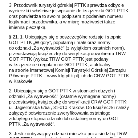
3. Przodownik turystyki górskiej PTTK sprawdza odbycie
wycieczki i właściwe jej wpisanie do książeczki GOT PTTK
oraz potwierdza to swoim podpisem z podaniem numeru
legitymacji przodownika, a w miarę możliwości także
imienną pieczątką.
§ 21. 1. Ubiegający się o poszczególne rodzaje i stopnie
GOT PTTK „W góry”, popularną i małe oraz normy
do odznaki „Za wytrwałość” (z wyjątkiem ostatnich norm),
przedstawiają książeczkę do weryfikacji dowolnemu TRW
GOT PTTK (wykaz TRW GOT PTTK jest podany
w książeczce i regulaminie GOT PTTK, a aktualny
na stronie internetowej Komisji Turystyki Górskiej Zarządu
Głównego PTTK – www.ktg.pttk.pl) lub do CRW GOT PTTK
w Krakowie.
2. Ubiegający się o GOT PTTK w stopniach dużych i
odznaki „Za wytrwałość” (ostatnie wymagane normy)
przedstawiają książeczkę do weryfikacji CRW GOT PTTK:
ul. Jagiellońska 6/6a , 31-010 Kraków. Do książeczki należy
załączyć potwierdzenie zweryfikowania ostatniego
zdobytego stopnia odznaki lub ostatniej normy do GOT
PTTK „Za wytrwałość”.
3. Jeśli zdobywający odznaki mieszka poza siedzibą TRW