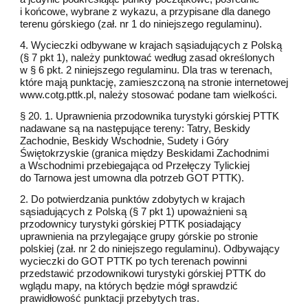
i końcowe, wybrane z wykazu, a przypisane dla danego
terenu górskiego (zał. nr 1 do niniejszego regulaminu).
4. Wycieczki odbywane w krajach sąsiadujących z Polską
(§ 7 pkt 1), należy punktować według zasad określonych
w § 6 pkt. 2 niniejszego regulaminu. Dla tras w terenach,
które mają punktację, zamieszczoną na stronie internetowej
www.cotg.pttk.pl, należy stosować podane tam wielkości.
§ 20. 1. Uprawnienia przodownika turystyki górskiej PTTK
nadawane są na następujące tereny: Tatry, Beskidy
Zachodnie, Beskidy Wschodnie, Sudety i Góry
Świętokrzyskie (granica między Beskidami Zachodnimi
a Wschodnimi przebiegająca od Przełęczy Tylickiej
do Tarnowa jest umowna dla potrzeb GOT PTTK).
2. Do potwierdzania punktów zdobytych w krajach
sąsiadujących z Polską (§ 7 pkt 1) upoważnieni są
przodownicy turystyki górskiej PTTK posiadający
uprawnienia na przylegające grupy górskie po stronie
polskiej (zał. nr 2 do niniejszego regulaminu). Odbywający
wycieczki do GOT PTTK po tych terenach powinni
przedstawić przodownikowi turystyki górskiej PTTK do
wglądu mapy, na których będzie mógł sprawdzić
prawidłowość punktacji przebytych tras.