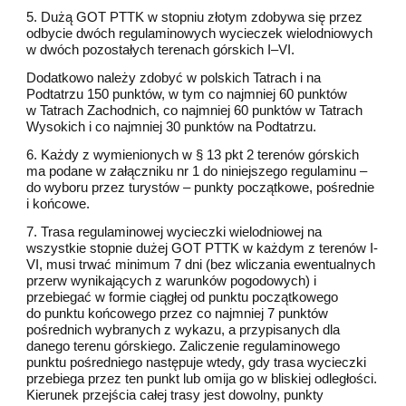
5. Dużą GOT PTTK w stopniu złotym zdobywa się przez
odbycie dwóch regulaminowych wycieczek wielodniowych
w dwóch pozostałych terenach górskich I–VI.
Dodatkowo należy zdobyć w polskich Tatrach i na
Podtatrzu 150 punktów, w tym co najmniej 60 punktów
w Tatrach Zachodnich, co najmniej 60 punktów w Tatrach
Wysokich i co najmniej 30 punktów na Podtatrzu.
6. Każdy z wymienionych w § 13 pkt 2 terenów górskich
ma podane w załączniku nr 1 do niniejszego regulaminu –
do wyboru przez turystów – punkty początkowe, pośrednie
i końcowe.
7. Trasa regulaminowej wycieczki wielodniowej na
wszystkie stopnie dużej GOT PTTK w każdym z terenów I-
VI, musi trwać minimum 7 dni (bez wliczania ewentualnych
przerw wynikających z warunków pogodowych) i
przebiegać w formie ciągłej od punktu początkowego
do punktu końcowego przez co najmniej 7 punktów
pośrednich wybranych z wykazu, a przypisanych dla
danego terenu górskiego. Zaliczenie regulaminowego
punktu pośredniego następuje wtedy, gdy trasa wycieczki
przebiega przez ten punkt lub omija go w bliskiej odległości.
Kierunek przejścia całej trasy jest dowolny, punkty