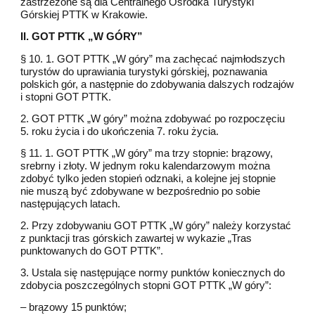
zastrzeżone są dla Centralnego Ośrodka Turystyki
Górskiej PTTK w Krakowie.
II. GOT PTTK „W GÓRY”
§ 10. 1. GOT PTTK „W góry” ma zachęcać najmłodszych
turystów do uprawiania turystyki górskiej, poznawania
polskich gór, a następnie do zdobywania dalszych rodzajów
i stopni GOT PTTK.
2. GOT PTTK „W góry” można zdobywać po rozpoczęciu
5. roku życia i do ukończenia 7. roku życia.
§ 11. 1. GOT PTTK „W góry” ma trzy stopnie: brązowy,
srebrny i złoty. W jednym roku kalendarzowym można
zdobyć tylko jeden stopień odznaki, a kolejne jej stopnie
nie muszą być zdobywane w bezpośrednio po sobie
następujących latach.
2. Przy zdobywaniu GOT PTTK „W góry” należy korzystać
z punktacji tras górskich zawartej w wykazie „Tras
punktowanych do GOT PTTK”.
3. Ustala się następujące normy punktów koniecznych do
zdobycia poszczególnych stopni GOT PTTK „W góry”:
– brązowy 15 punktów;