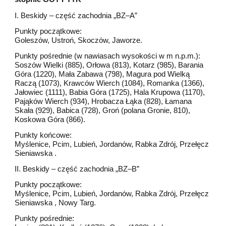
I. Beskidy – część zachodnia „BZ–A”
Punkty początkowe:
Goleszów, Ustroń, Skoczów, Jaworze.
Punkty pośrednie (w nawiasach wysokości w m n.p.m.):
Soszów Wielki (885), Orłowa (813), Kotarz (985), Barania
Góra (1220), Mała Zabawa (798), Magura pod Wielką
Raczą (1073), Krawców Wierch (1084), Romanka (1366),
Jałowiec (1111), Babia Góra (1725), Hala Krupowa (1170),
Pająków Wierch (934), Hrobacza Łąka (828), Łamana
Skała (929), Babica (728), Groń (polana Gronie, 810),
Koskowa Góra (866).
Punkty końcowe:
Myślenice, Pcim, Lubień, Jordanów, Rabka Zdrój, Przełęcz
Sieniawska .
II. Beskidy – część zachodnia „BZ–B”
Punkty początkowe:
Myślenice, Pcim, Lubień, Jordanów, Rabka Zdrój, Przełęcz
Sieniawska , Nowy Targ.
Punkty pośrednie: