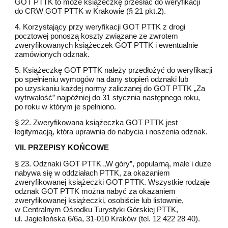
GOT PTTK to może książeczkę przesłać do weryfikacji
do CRW GOT PTTK w Krakowie (§ 21 pkt.2).
4. Korzystający przy weryfikacji GOT PTTK z drogi
pocztowej ponoszą koszty związane ze zwrotem
zweryfikowanych książeczek GOT PTTK i ewentualnie
zamówionych odznak.
5. Książeczkę GOT PTTK należy przedłożyć do weryfikacji
po spełnieniu wymogów na dany stopień odznaki lub
po uzyskaniu każdej normy zaliczanej do GOT PTTK „Za
wytrwałość” najpóźniej do 31 stycznia następnego roku,
po roku w którym je spełniono.
§ 22. Zweryfikowana książeczka GOT PTTK jest
legitymacją, która uprawnia do nabycia i noszenia odznak.
VII. PRZEPISY KOŃCOWE
§ 23. Odznaki GOT PTTK „W góry”, popularną, małe i duże
nabywa się w oddziałach PTTK, za okazaniem
zweryfikowanej książeczki GOT PTTK. Wszystkie rodzaje
odznak GOT PTTK można nabyć za okazaniem
zweryfikowanej książeczki, osobiście lub listownie,
w Centralnym Ośrodku Turystyki Górskiej PTTK,
ul. Jagiellońska 6/6a, 31-010 Kraków (tel. 12 422 28 40).