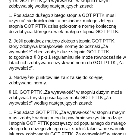
§ 15. GOT PTTK „Za wytrwałość” w stopniu małym
zdobywa się według następujących zasad:
1. Posiadacz dużego złotego stopnia GOT PTTK musi
uzyskać siedmiokrotnie, a posiadacz małego złotego
stopnia GOT PTTK dziesięciokrotnie normę konieczną
do zdobycia któregokolwiek małego stopnia GOT PTTK.
2. Jeśli posiadacz małego złotego stopnia GOT PTTK,
który zdobywa którąkolwiek normę do odznaki „Za
wytrwałość” chce zdobyć duże stopnie GOT PTTK,
to zgodnie z § 8 pkt 1 regulaminu nie może równocześnie w
latach ich zdobywania uzyskiwać norm do GOT PTTK „Za
wytrwałość”.
3. Nadwyżek punktów nie zalicza się do kolejnej
zdobywanej normy.
§ 16. GOT PTTK „Za wytrwałość” w stopniu dużym może
zdobywać turysta posiadający małą GOT PTTK „Za
wytrwałość” według następujących zasad:
1. Posiadacz GOT PTTK „Za wytrwałość” w stopniu małym
musi zdobyć w drugim cyklu powtórnie wszystkie rodzaje
i stopnie GOT PTTK począwszy od popularnego do małego
złotego lub dużego złotego oraz spełnić takie same warunki
jak przy zdobywaniu GOT PTTK „Za wytrwałość” w stopniu