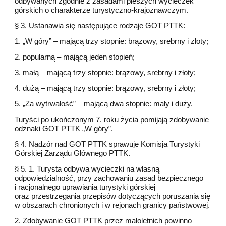
odbywanych zgodnie z zasadami pieszych wycieczek
górskich o charakterze turystyczno-krajoznawczym.
§ 3. Ustanawia się następujące rodzaje GOT PTTK:
1. „W góry” – mającą trzy stopnie: brązowy, srebrny i złoty;
2. popularną – mającą jeden stopień;
3. małą – mającą trzy stopnie: brązowy, srebrny i złoty;
4. dużą – mającą trzy stopnie: brązowy, srebrny i złoty;
5. „Za wytrwałość” – mającą dwa stopnie: mały i duży.
Turyści po ukończonym 7. roku życia pomijają zdobywanie
odznaki GOT PTTK „W góry”.
§ 4. Nadzór nad GOT PTTK sprawuje Komisja Turystyki
Górskiej Zarządu Głównego PTTK.
§ 5. 1. Turysta odbywa wycieczki na własną
odpowiedzialność, przy zachowaniu zasad bezpiecznego
i racjonalnego uprawiania turystyki górskiej
oraz przestrzegania przepisów dotyczących poruszania się
w obszarach chronionych i w rejonach granicy państwowej.
2. Zdobywanie GOT PTTK przez małoletnich powinno