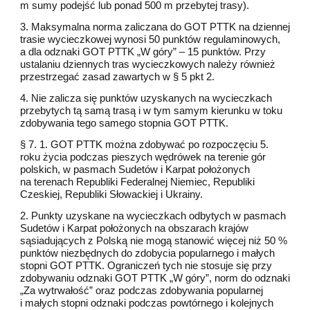
m sumy podejść lub ponad 500 m przebytej trasy).
3. Maksymalna norma zaliczana do GOT PTTK na dziennej
trasie wycieczkowej wynosi 50 punktów regulaminowych,
a dla odznaki GOT PTTK „W góry” – 15 punktów. Przy
ustalaniu dziennych tras wycieczkowych należy również
przestrzegać zasad zawartych w § 5 pkt 2.
4. Nie zalicza się punktów uzyskanych na wycieczkach
przebytych tą samą trasą i w tym samym kierunku w toku
zdobywania tego samego stopnia GOT PTTK.
§ 7. 1. GOT PTTK można zdobywać po rozpoczęciu 5.
roku życia podczas pieszych wędrówek na terenie gór
polskich, w pasmach Sudetów i Karpat położonych
na terenach Republiki Federalnej Niemiec, Republiki
Czeskiej, Republiki Słowackiej i Ukrainy.
2. Punkty uzyskane na wycieczkach odbytych w pasmach
Sudetów i Karpat położonych na obszarach krajów
sąsiadujących z Polską nie mogą stanowić więcej niż 50 %
punktów niezbędnych do zdobycia popularnego i małych
stopni GOT PTTK. Ograniczeń tych nie stosuje się przy
zdobywaniu odznaki GOT PTTK „W góry”, norm do odznaki
„Za wytrwałość” oraz podczas zdobywania popularnej
i małych stopni odznaki podczas powtórnego i kolejnych