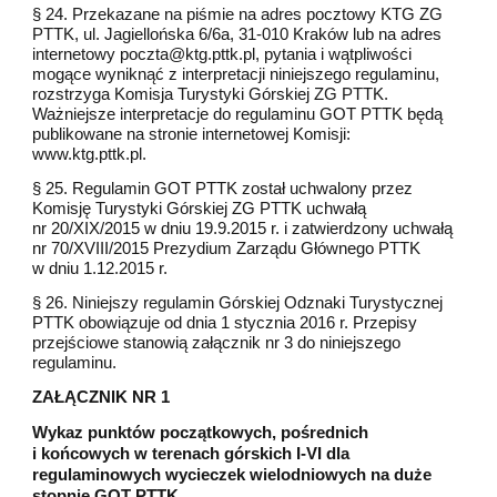
§ 24. Przekazane na piśmie na adres pocztowy KTG ZG
PTTK, ul. Jagiellońska 6/6a, 31-010 Kraków lub na adres
internetowy poczta@ktg.pttk.pl, pytania i wątpliwości
mogące wyniknąć z interpretacji niniejszego regulaminu,
rozstrzyga Komisja Turystyki Górskiej ZG PTTK.
Ważniejsze interpretacje do regulaminu GOT PTTK będą
publikowane na stronie internetowej Komisji:
www.ktg.pttk.pl.
§ 25. Regulamin GOT PTTK został uchwalony przez
Komisję Turystyki Górskiej ZG PTTK uchwałą
nr 20/XIX/2015 w dniu 19.9.2015 r. i zatwierdzony uchwałą
nr 70/XVIII/2015 Prezydium Zarządu Głównego PTTK
w dniu 1.12.2015 r.
§ 26. Niniejszy regulamin Górskiej Odznaki Turystycznej
PTTK obowiązuje od dnia 1 stycznia 2016 r. Przepisy
przejściowe stanowią załącznik nr 3 do niniejszego
regulaminu.
ZAŁĄCZNIK NR 1
Wykaz punktów początkowych, pośrednich
i końcowych w terenach górskich I-VI dla
regulaminowych wycieczek wielodniowych na duże
stopnie GOT PTTK