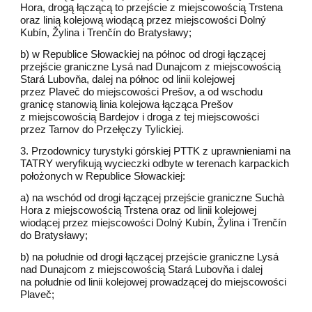
Hora, drogą łączącą to przejście z miejscowością Trstena
oraz linią kolejową wiodącą przez miejscowości Dolný
Kubín, Žylina i Trenčín do Bratysławy;
b) w Republice Słowackiej na północ od drogi łączącej
przejście graniczne Lysá nad Dunajcom z miejscowością
Stará Lubovňa, dalej na północ od linii kolejowej
przez Plaveč do miejscowości Prešov, a od wschodu
granicę stanowią linia kolejowa łącząca Prešov
z miejscowością Bardejov i droga z tej miejscowości
przez Tarnov do Przełęczy Tylickiej.
3. Przodownicy turystyki górskiej PTTK z uprawnieniami na
TATRY weryfikują wycieczki odbyte w terenach karpackich
położonych w Republice Słowackiej:
a) na wschód od drogi łączącej przejście graniczne Suchà
Hora z miejscowością Trstena oraz od linii kolejowej
wiodącej przez miejscowości Dolný Kubín, Žylina i Trenčín
do Bratysławy;
b) na południe od drogi łączącej przejście graniczne Lysá
nad Dunajcom z miejscowością Stará Lubovňa i dalej
na południe od linii kolejowej prowadzącej do miejscowości
Plaveč;