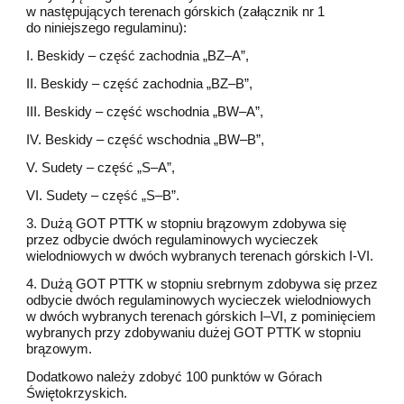
w następujących terenach górskich (załącznik nr 1
do niniejszego regulaminu):
I. Beskidy – część zachodnia „BZ–A”,
II. Beskidy – część zachodnia „BZ–B”,
III. Beskidy – część wschodnia „BW–A”,
IV. Beskidy – część wschodnia „BW–B”,
V. Sudety – część „S–A”,
VI. Sudety – część „S–B”.
3. Dużą GOT PTTK w stopniu brązowym zdobywa się
przez odbycie dwóch regulaminowych wycieczek
wielodniowych w dwóch wybranych terenach górskich I-VI.
4. Dużą GOT PTTK w stopniu srebrnym zdobywa się przez
odbycie dwóch regulaminowych wycieczek wielodniowych
w dwóch wybranych terenach górskich I–VI, z pominięciem
wybranych przy zdobywaniu dużej GOT PTTK w stopniu
brązowym.
Dodatkowo należy zdobyć 100 punktów w Górach
Świętokrzyskich.