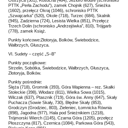
Ostrzyca (501), Rosocha (464), Jezioro Modre (schronisko
PTTK „Perła Zachodu”), zamek Chojnik (627), Śnieżka
(1602), przełęcz Okraj (1046), schronisko PTTK
„Szwajcarka” (520), Okole (718), Turzec (684), Skalnik
(945), Zadzierna (724), Lesista Wielka (851), Przełęcz
Trzech Dolin (schronisko „Andrzejówka”, 810), Trójgarb
(778), zamek Książ.
Punkty końcowe:Złotoryja, Bolków, Świebodzice,
Wałbrzych, Głuszyca.
VI. Sudety – część „S–B”
Punkty początkowe:
Strzelin, Sobótka, Świebodzice, Wałbrzych, Głuszyca,
Złotoryja, Bolków.
Punkty pośrednie:
Ślęża (718), Gromnik (393), Góra Wapienna – rez. Skałki
Stoleckie (398), Włodarz (811), Wielka Sowa (1015),
Wilczak (637), Ptasznik (719), Góra św. Anny (647), Skały
Puchacza (Sowie Skały, 730), Błędne Skały (853),
Grodczyn (Grodziec, 803), Zieleniec, Łomnicka Równia
(898), Jagodna (977), Hala pod Śnieżnikiem (1218),
Trójmorski Wierch (1145), Czarna Góra (1205), przełęcz
Płoszczyna (817), Czernica (1084), Parkowa Góra (543),