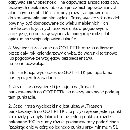
odbywać się w obecności i na odpowiedzialność rodziców,
prawnych opiekunów lub osób przez nich upoważnionych,
albo innych osób, które z mocy prawa są uprawnione
do sprawowania nad nimi opieki. Trasy wycieczek górskich
powinny być dostosowane do wieku małoletnich i ich
możliwości fizycznych oraz warunków pogodowych,
a decyzję, co do trasy wycieczki podejmuje rodzic lub
opiekun na swoją odpowiedzialność.
3. Wycieczki zaliczane do GOT PTTK można odbywać
przez cały rok kalendarzowy chyba, że warunki terenowe
lub pogodowe ze względów bezpieczeństwa
na to nie pozwalają.
§ 6. Punktacja wycieczek do GOT PTTK jest oparta na
następujących zasadach:
1. Jeżeli trasa wycieczki jest ujęta w „Trasach
punktowanych do GOT PTTK” to należy stosować podaną
tam punktację.
2. Jeżeli trasa wycieczki nie jest ujęta w „Trasach
punktowanych do GOT PTTK”, to przyznaje się jeden punkt
za każdy przebyty kilometr oraz jeden punkt za każde
pokonane 100 m sumy różnic poziomów przy podejściach
(zaokrąglenie w górę do jednego punktu przy minimum 51