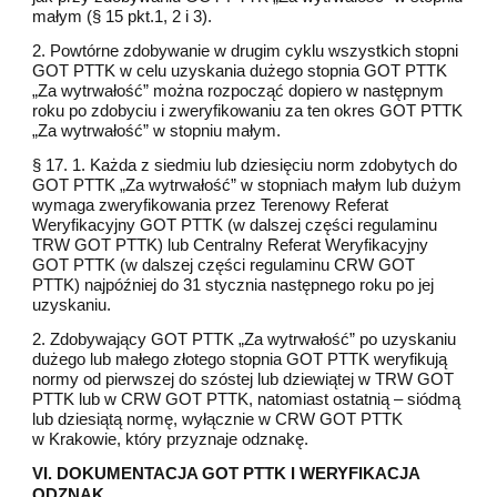
małym (§ 15 pkt.1, 2 i 3).
2. Powtórne zdobywanie w drugim cyklu wszystkich stopni
GOT PTTK w celu uzyskania dużego stopnia GOT PTTK
„Za wytrwałość” można rozpocząć dopiero w następnym
roku po zdobyciu i zweryfikowaniu za ten okres GOT PTTK
„Za wytrwałość” w stopniu małym.
§ 17. 1. Każda z siedmiu lub dziesięciu norm zdobytych do
GOT PTTK „Za wytrwałość” w stopniach małym lub dużym
wymaga zweryfikowania przez Terenowy Referat
Weryfikacyjny GOT PTTK (w dalszej części regulaminu
TRW GOT PTTK) lub Centralny Referat Weryfikacyjny
GOT PTTK (w dalszej części regulaminu CRW GOT
PTTK) najpóźniej do 31 stycznia następnego roku po jej
uzyskaniu.
2. Zdobywający GOT PTTK „Za wytrwałość” po uzyskaniu
dużego lub małego złotego stopnia GOT PTTK weryfikują
normy od pierwszej do szóstej lub dziewiątej w TRW GOT
PTTK lub w CRW GOT PTTK, natomiast ostatnią – siódmą
lub dziesiątą normę, wyłącznie w CRW GOT PTTK
w Krakowie, który przyznaje odznakę.
VI. DOKUMENTACJA GOT PTTK I WERYFIKACJA
ODZNAK