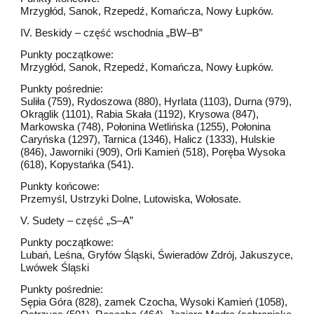
Mrzygłód, Sanok, Rzepedź, Komańcza, Nowy Łupków.
IV. Beskidy – część wschodnia „BW–B”
Punkty początkowe:
Mrzygłód, Sanok, Rzepedź, Komańcza, Nowy Łupków.
Punkty pośrednie:
Suliła (759), Rydoszowa (880), Hyrlata (1103), Durna (979),
Okrąglik (1101), Rabia Skała (1192), Krysowa (847),
Markowska (748), Połonina Wetlińska (1255), Połonina
Caryńska (1297), Tarnica (1346), Halicz (1333), Hulskie
(846), Jaworniki (909), Orli Kamień (518), Poręba Wysoka
(618), Kopystańka (541).
Punkty końcowe:
Przemyśl, Ustrzyki Dolne, Lutowiska, Wołosate.
V. Sudety – część „S–A”
Punkty początkowe:
Lubań, Leśna, Gryfów Śląski, Świeradów Zdrój, Jakuszyce,
Lwówek Śląski
Punkty pośrednie:
Sępia Góra (828), zamek Czocha, Wysoki Kamień (1058),