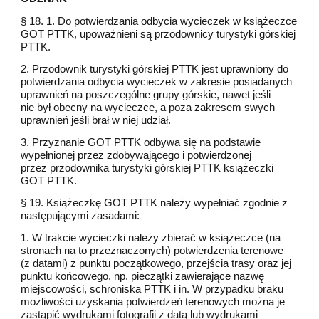
§ 18. 1. Do potwierdzania odbycia wycieczek w książeczce
GOT PTTK, upoważnieni są przodownicy turystyki górskiej
PTTK.
2. Przodownik turystyki górskiej PTTK jest uprawniony do
potwierdzania odbycia wycieczek w zakresie posiadanych
uprawnień na poszczególne grupy górskie, nawet jeśli
nie był obecny na wycieczce, a poza zakresem swych
uprawnień jeśli brał w niej udział.
3. Przyznanie GOT PTTK odbywa się na podstawie
wypełnionej przez zdobywającego i potwierdzonej
przez przodownika turystyki górskiej PTTK książeczki
GOT PTTK.
§ 19. Książeczkę GOT PTTK należy wypełniać zgodnie z
następującymi zasadami:
1. W trakcie wycieczki należy zbierać w książeczce (na
stronach na to przeznaczonych) potwierdzenia terenowe
(z datami) z punktu początkowego, przejścia trasy oraz jej
punktu końcowego, np. pieczątki zawierające nazwę
miejscowości, schroniska PTTK i in. W przypadku braku
możliwości uzyskania potwierdzeń terenowych można je
zastąpić wydrukami fotografii z datą lub wydrukami