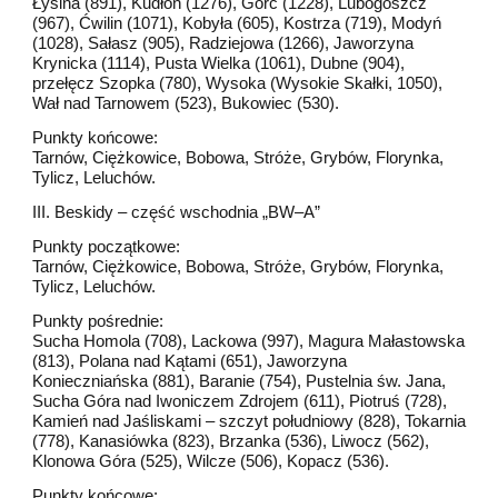
Łysina (891), Kudłoń (1276), Gorc (1228), Lubogoszcz
(967), Ćwilin (1071), Kobyła (605), Kostrza (719), Modyń
(1028), Sałasz (905), Radziejowa (1266), Jaworzyna
Krynicka (1114), Pusta Wielka (1061), Dubne (904),
przełęcz Szopka (780), Wysoka (Wysokie Skałki, 1050),
Wał nad Tarnowem (523), Bukowiec (530).
Punkty końcowe:
Tarnów, Ciężkowice, Bobowa, Stróże, Grybów, Florynka,
Tylicz, Leluchów.
III. Beskidy – część wschodnia „BW–A”
Punkty początkowe:
Tarnów, Ciężkowice, Bobowa, Stróże, Grybów, Florynka,
Tylicz, Leluchów.
Punkty pośrednie:
Sucha Homola (708), Lackowa (997), Magura Małastowska
(813), Polana nad Kątami (651), Jaworzyna
Konieczniańska (881), Baranie (754), Pustelnia św. Jana,
Sucha Góra nad Iwoniczem Zdrojem (611), Piotruś (728),
Kamień nad Jaśliskami – szczyt południowy (828), Tokarnia
(778), Kanasiówka (823), Brzanka (536), Liwocz (562),
Klonowa Góra (525), Wilcze (506), Kopacz (536).
Punkty końcowe: