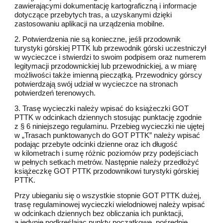
zawierającymi dokumentację kartograficzną i informacje
dotyczące przebytych tras, a uzyskanymi dzięki
zastosowaniu aplikacji na urządzenia mobilne.
2. Potwierdzenia nie są konieczne, jeśli przodownik
turystyki górskiej PTTK lub przewodnik górski uczestniczył
w wycieczce i stwierdzi to swoim podpisem oraz numerem
legitymacji przodownickiej lub przewodnickiej, a w miarę
możliwości także imienną pieczątką. Przewodnicy górscy
potwierdzają swój udział w wycieczce na stronach
potwierdzeń terenowych.
3. Trasę wycieczki należy wpisać do książeczki GOT
PTTK w odcinkach dziennych stosując punktację zgodnie
z § 6 niniejszego regulaminu. Przebieg wycieczki nie ujętej
w „Trasach punktowanych do GOT PTTK” należy wpisać
podając przebyte odcinki dzienne oraz ich długość
w kilometrach i sumę różnic poziomów przy podejściach
w pełnych setkach metrów. Następnie należy przedłożyć
książeczkę GOT PTTK przodownikowi turystyki górskiej
PTTK.
Przy ubieganiu się o wszystkie stopnie GOT PTTK dużej,
trasę regulaminowej wycieczki wielodniowej należy wpisać
w odcinkach dziennych bez obliczania ich punktacji,
a jedynie podkreślając punkty początkowe, pośrednie