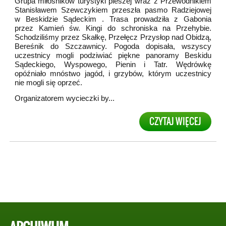
Grupa miłośników turystyki pieszej wraz z Przewodnikiem
Stanisławem Szewczykiem przeszła pasmo Radziejowej
w Beskidzie Sądeckim . Trasa prowadziła z Gabonia
przez Kamień św. Kingi do schroniska na Przehybie.
Schodziliśmy przez Skałkę, Przełęcz Przysłop nad Obidzą,
Bereśnik do Szczawnicy. Pogoda dopisała, wszyscy
uczestnicy mogli podziwiać piękne panoramy Beskidu
Sądeckiego, Wyspowego, Pienin i Tatr. Wędrówkę
opóźniało mnóstwo jagód, i grzybów, którym uczestnicy
nie mogli się oprzeć.
Organizatorem wycieczki by...
CZYTAJ WIĘCEJ