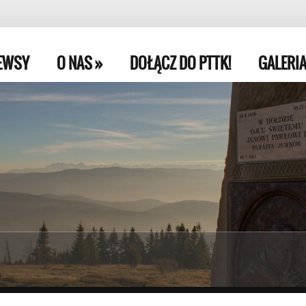
EWSY
O NAS
»
DOŁĄCZ DO PTTK!
GALERI