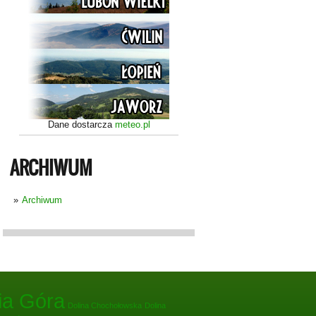
Dane dostarcza
meteo.pl
ARCHIWUM
Archiwum
ia Góra
Dolina Chochołowska
Dolina