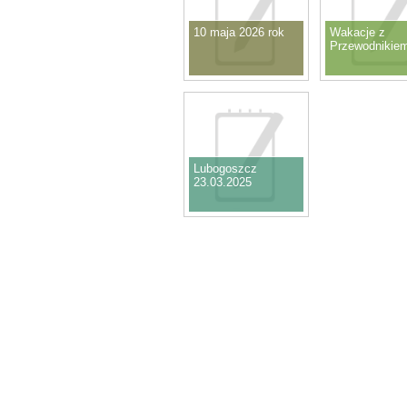
10 maja 2026 rok
Wakacje z
Przewodnikie
Lubogoszcz
23.03.2025