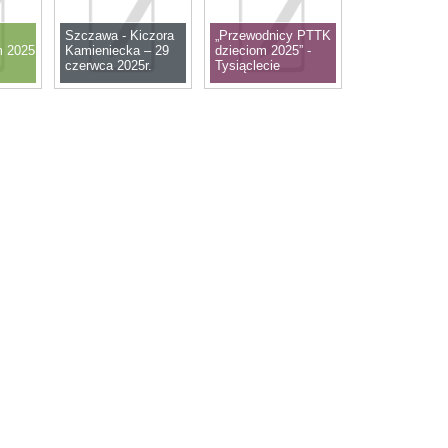
Szczawa - Kiczora
„Przewodnicy PTTK
m 2025
Kamieniecka – 29
dzieciom 2025” -
czerwca 2025r.
Tysiąclecie
Królestwa Polskiego